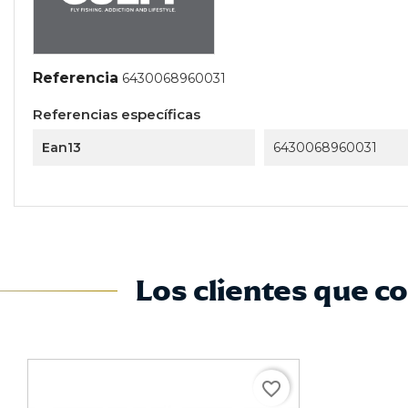
Referencia
6430068960031
Referencias específicas
Ean13
6430068960031
Los clientes que 
favorite_border