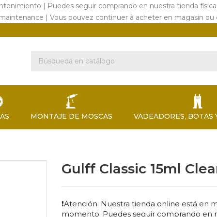
ntenimiento | Puedes seguir comprando en nuestra tienda físic
 maintenance | Vous pouvez continuer à acheter en magasin ou
EAS
MONTAJE DE MOSCAS
VADEADORES, BOTAS 
Gulff Classic 15ml Clea
❗Atención: Nuestra tienda online está en
momento. Puedes seguir comprando en nues