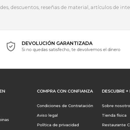
des, descuentos, reseñas de material, artículos de int
DEVOLUCIÓN GARANTIZADA
Si no quedas satisfecho, te devolvemos el dinero
EN
COMPRA CON CONFIANZA
DESCUBRE +
Condiciones de Contratación
Sobre nosotr
Aviso legal
Tienda física
binas
Política de privacidad
Restaurante 