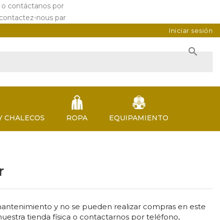
a o contáctanos por
📞
📩
 contactez-nous par
📞
📩
Iniciar sesión

Y CHALECOS
ROPA
EQUIPAMIENTO
r
 mantenimiento y no se pueden realizar compras en este
tra tienda física o contactarnos por teléfono,