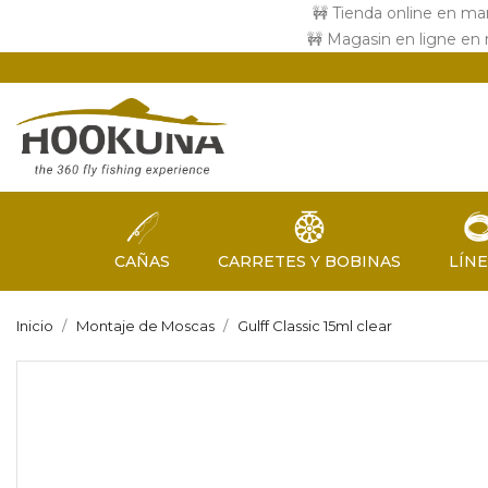
🚧 Tienda online en ma
🚧 Magasin en ligne en
CAÑAS
CARRETES Y BOBINAS
LÍN
Inicio
Montaje de Moscas
Gulff Classic 15ml clear