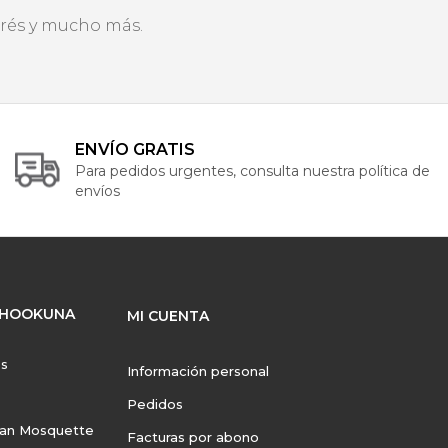
erés y mucho más.
ENVÍO GRATIS
Para pedidos urgentes, consulta nuestra política de
envíos
 HOOKUNA
MI CUENTA
os
Información personal
Pedidos
Can Mosquette
Facturas por abono