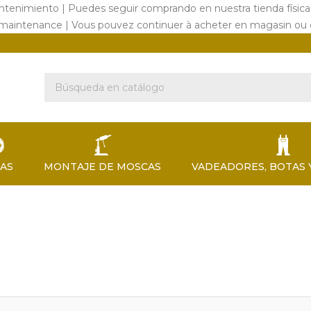
ntenimiento | Puedes seguir comprando en nuestra tienda físic
 maintenance | Vous pouvez continuer à acheter en magasin ou
EAS
MONTAJE DE MOSCAS
VADEADORES, BOTAS 