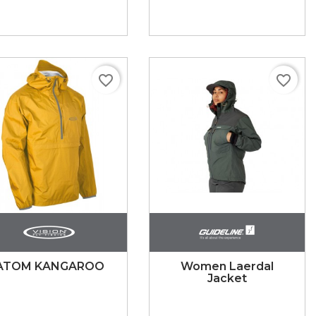
favorite_border
favorite_border
ATOM KANGAROO
Women Laerdal
Jacket