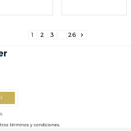
1
2
3
26

er
s.
stros términos y condiciones.