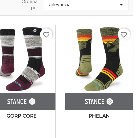
Ordenar

Relevancia
por:
favorite_border
favorite_border
GORP CORE
PHELAN