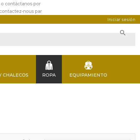
a o contáctanos por
📞
📩
 contactez-nous par
📞
📩
Iniciar sesión

Y CHALECOS
ROPA
EQUIPAMIENTO