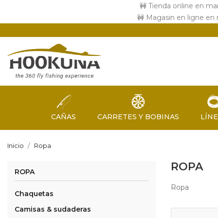
🚧 Tienda online en ma
🚧 Magasin en ligne en
CAÑAS
CARRETES Y BOBINAS
LÍN
Inicio
Ropa
ROPA
ROPA
Ropa
Chaquetas
Camisas & sudaderas