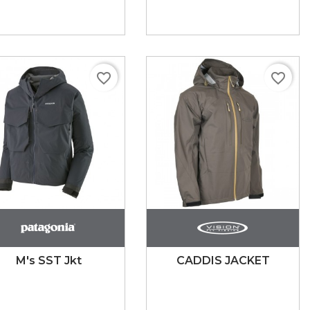
favorite_border
favorite_border
M's SST Jkt
CADDIS JACKET