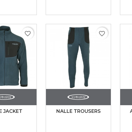
favorite_border
favorite_border
E JACKET
NALLE TROUSERS