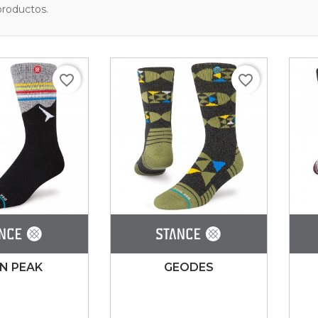
productos.
favorite_border
favorite_border
N PEAK
GEODES