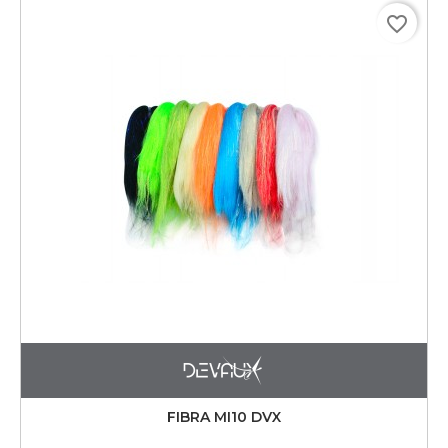
favorite_border
FIBRA MI10 DVX