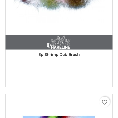
Ep Shrimp Dub Brush
favorite_border